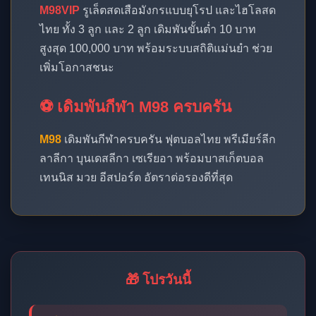
M98VIP
รูเล็ตสดเสือมังกรแบบยุโรป และไฮโลสด
ไทย ทั้ง 3 ลูก และ 2 ลูก เดิมพันขั้นต่ำ 10 บาท
สูงสุด 100,000 บาท พร้อมระบบสถิติแม่นยำ ช่วย
เพิ่มโอกาสชนะ
⚽ เดิมพันกีฬา M98 ครบครัน
M98
เดิมพันกีฬาครบครัน ฟุตบอลไทย พรีเมียร์ลีก
ลาลีกา บุนเดสลีกา เซเรียอา พร้อมบาสเก็ตบอล
เทนนิส มวย อีสปอร์ต อัตราต่อรองดีที่สุด
🎁 โปรวันนี้