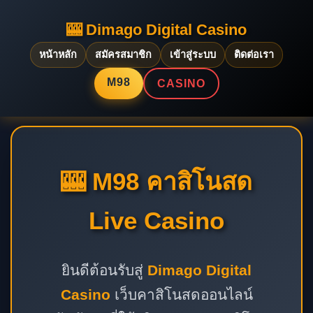
🎰 Dimago Digital Casino
หน้าหลัก
สมัครสมาชิก
เข้าสู่ระบบ
ติดต่อเรา
M98
CASINO
🎰 M98 คาสิโนสด
Live Casino
ยินดีต้อนรับสู่
Dimago Digital
Casino
เว็บคาสิโนสดออนไลน์