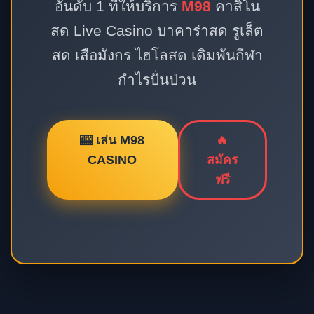
อันดับ 1 ที่ให้บริการ
M98
คาสิโน
สด Live Casino บาคาร่าสด รูเล็ต
สด เสือมังกร ไฮโลสด เดิมพันกีฬา
กำไรปั่นป่วน
🎰 เล่น M98
🔥
CASINO
สมัคร
ฟรี